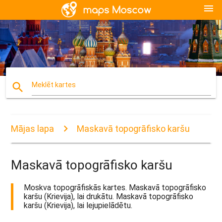
menu
search
Meklēt kartes
Mājas lapa
Maskavā topogrāfisko karšu
Maskavā topogrāfisko karšu
Moskva topogrāfiskās kartes. Maskavā topogrāfisko
karšu (Krievija), lai drukātu. Maskavā topogrāfisko
karšu (Krievija), lai lejupielādētu.