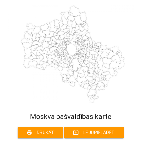
Moskva pašvaldības karte
print
system_update_alt
DRUKĀT
LEJUPIELĀDĒT