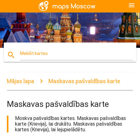
menu
search
Meklēt kartes
Mājas lapa
Maskavas pašvaldības karte
Maskavas pašvaldības karte
Moskva pašvaldības kartes. Maskavas pašvaldības
karte (Krievija), lai drukātu. Maskavas pašvaldības
kartes (Krievija), lai lejupielādētu.