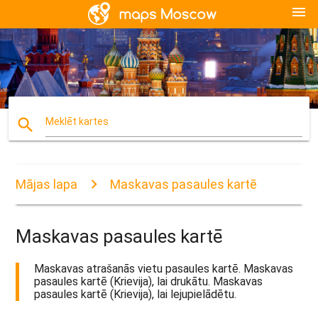
menu
search
Meklēt kartes
Mājas lapa
Maskavas pasaules kartē
Maskavas pasaules kartē
Maskavas atrašanās vietu pasaules kartē. Maskavas
pasaules kartē (Krievija), lai drukātu. Maskavas
pasaules kartē (Krievija), lai lejupielādētu.