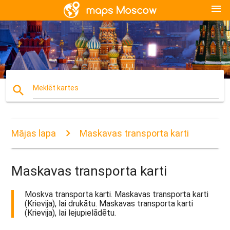
menu
search
Meklēt kartes
Mājas lapa
Maskavas transporta karti
Maskavas transporta karti
Moskva transporta karti. Maskavas transporta karti
(Krievija), lai drukātu. Maskavas transporta karti
(Krievija), lai lejupielādētu.