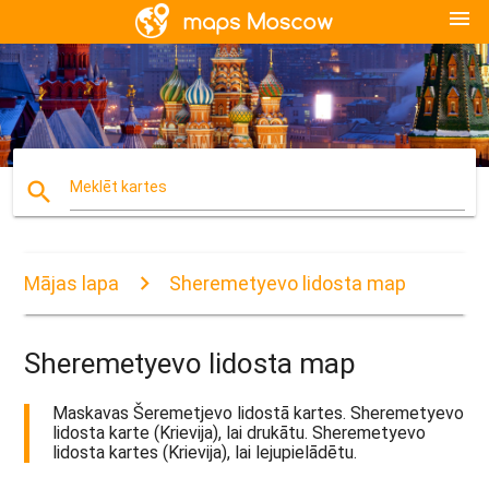
menu
search
Meklēt kartes
Mājas lapa
Sheremetyevo lidosta map
Sheremetyevo lidosta map
Maskavas Šeremetjevo lidostā kartes. Sheremetyevo
lidosta karte (Krievija), lai drukātu. Sheremetyevo
lidosta kartes (Krievija), lai lejupielādētu.