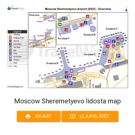
Moscow Sheremetyevo lidosta map
print
system_update_alt
DRUKĀT
LEJUPIELĀDĒT